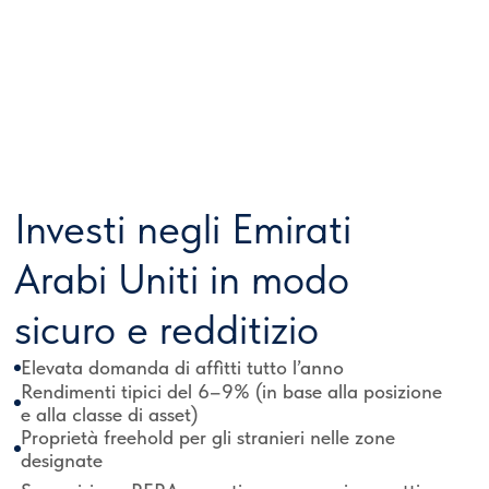
Arabi Uniti in modo
sicuro e redditizio
Elevata domanda di affitti tutto l’anno
Rendimenti tipici del 6–9% (in base alla posizione
e alla classe di asset)
Proprietà freehold per gli stranieri nelle zone
designate
Supervisione RERA e conti escrow per i progetti
off-plan
AED ancorato al dollaro USA, riducendo il
rischio di cambio
Piani di pagamento flessibili dei costruttori (incluse
opzioni post-consegna)
Infrastrutture di livello mondiale e connettività
globale
Mercati primario e secondario liquidi
Commissione 0% acquistando direttamente dal
costruttore