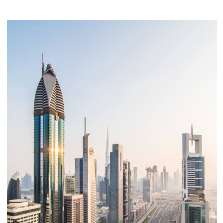
risparmia sulle tasse
0%
imposta sulle plusvalenze
sulla rivendita (per persone fisiche)
0%
imposta sul reddito delle persone
fisiche sui canoni di locazione