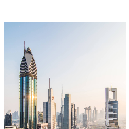
وفر في الضرائب
0%
لا ضريبة أرباح رأس المال عند إعادة
البيع (للأفراد)
0%
لا ضريبة دخل شخصي على
عوائد الإيجار
الإقامة من خلال التملك العقاري