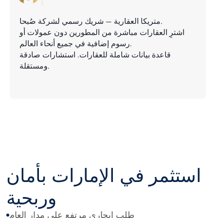
وربحية
متريكا العقارية — شريك رسمي لشركة صُبحا.
طلب إيجاري مرتفع على مدار العام
اشترِ العقارات مباشرة من المطورين دون عمولات أو
عائدات إيجار نموذجية تتراوح بين 6% و 9% (حسب
الموقع ونوع العقار)
رسوم إضافية في جميع أنحاء العالم.
ملكية حرة للأجانب في المناطق المخصصة
قاعدة بيانات شاملة للعقارات. استشارات صادقة
إشراف من RERA وحسابات ضمان للمشاريع قيد
ومستقلة.
الإنشاء
ربط الدرهم الإماراتي بالدولار الأمريكي مما يقلل
مخاطر تقلب العملات
خطط سداد مرنة من المطورين (تشمل خيارات بعد
التسليم)
بنية تحتية عالمية المستوى واتصال دولي ممتاز
أسواق أولية وثانوية ذات سيولة عالية
0٪ عمولة عند الشراء مباشرة من المطور