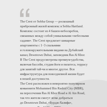
The Crest от Sobha Group — роскошный
прибрежный жилой комплекс в Sobha Hartland.
Комплекс состоит из 4 башен-небоскребов,
связанных между собой уникальными «небесными
садами». The Crest предлагает шикарные
апартаменты с 1−3 спальнями
и головокружительными видами на Дубайский
канал, Downtown Dubai, заповедник Ras Al Khor.
В The Crest предусмотрены премиум-удобства,
включая бассейн, студии йоги и пилатеса, террасу
для занятий тай-чи и многое другое. Вся
инфраструктура для повседневной жизни будет
в пешей доступности.
The Crest расположен в невероятно популярном
комьюнити Mohammed Bin Rashid City (MBR),
на пересечении Ras Al Khor Road и Al Ain Road,
так что жители смогут легко добраться
до Downtown Dubai, «Бурдж-Халифа»,